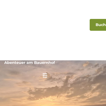
Buch
Ferienwohnungen
Region Bregenzerwald
Abenteuer am Bauernhof